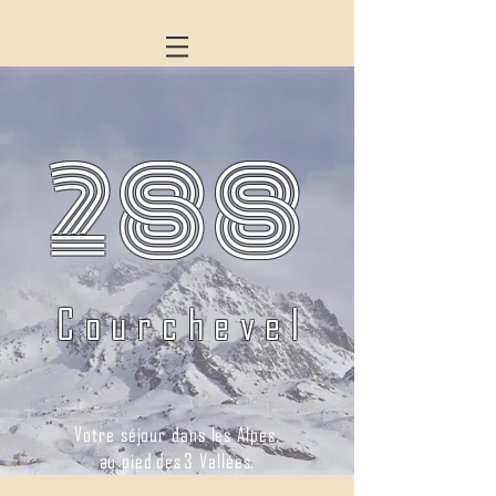
288
Courchevel
Votre séjour dans les Alpes,
au pied des 3 Vallées.