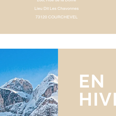
Lieu Dit Les Chavonnes
73120 COURCHEVEL
EN
HIV