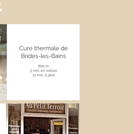
É
Cure thermale de
Brides-les-Bains
800 m
5 min. en voiture
12 min. à pied