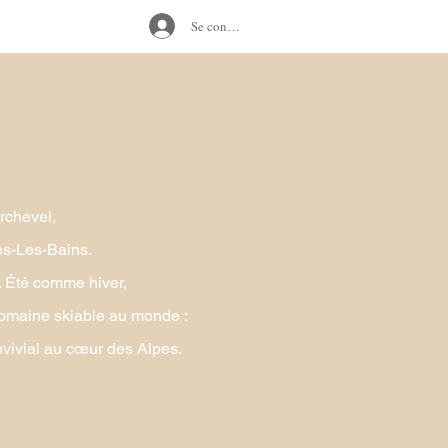
Se connecter
rchevel,
es-Les-Bains.
. Été comme hiver,
 domaine skiable au monde :
convivial au cœur des Alpes.