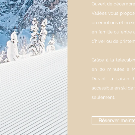
Ouvert de décembre à
Vallées vous propos
en émotions et en se
en famille ou entre
d’hiver ou de printe
Grâce à la télécabi
en 20 minutes à Mé
Durant la saison h
accessible en ski de
seulement.
Réserver maint