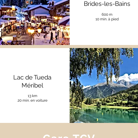
Brides-les-Bains
600 m
10 min. à pied
Lac de Tueda
Méribel
13 km
20 min. en voiture